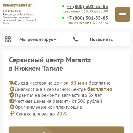
+7 (800) 301-55-83
FIX-MARANTZ
Ежедневно, с 10:00 до 20:00
Ремонт устройств Marantz
+7 (800) 301-55-83
Специализированный
cервисный центр г.
Нижний
Звонок бесплатный по РФ
Тагил
Мы ремонтируем
Позвонить
Сервисный центр Marantz
в Нижнем Тагиле
за 30 мин
Выезд мастера на дом
бесплатно
Ремонт проигрывателей винила Marantz
Ремонт акустических систем Marantz
бесплатно
Диагностика в сервисном центре
Гарантия на ремонт и запчасти до 3х лет
Честные цены на ремонт - от 300 рублей
Оригинальные комплектующие
20%
Скидка для вас до