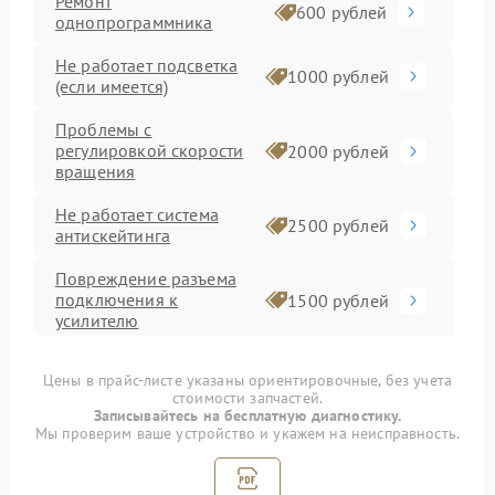
Ремонт
600 рублей
однопрограммника
Не работает подсветка
1000 рублей
(если имеется)
Проблемы с
регулировкой скорости
2000 рублей
вращения
Не работает система
2500 рублей
антискейтинга
Повреждение разъема
подключения к
1500 рублей
усилителю
Не работает система
2000 рублей
Цены в прайс-листе указаны ориентировочные, без учета
автоматического старта
стоимости запчастей.
Записывайтесь на бесплатную диагностику.
Проблемы с
Мы проверим ваше устройство и укажем на неисправность.
1500 рублей
балансировкой тонарма
Не работает система